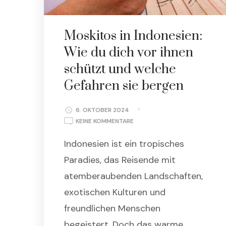
Moskitos in Indonesien:
Wie du dich vor ihnen
schützt und welche
Gefahren sie bergen
6. OKTOBER 2024
ZU
KEINE KOMMENTARE
MOSKITOS
Indonesien ist ein tropisches
IN
INDONESIEN:
Paradies, das Reisende mit
WIE
DU
atemberaubenden Landschaften,
DICH
exotischen Kulturen und
VOR
IHNEN
freundlichen Menschen
SCHÜTZT
begeistert. Doch das warme,